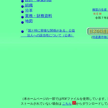
組織
種苗の生産
沿革
ＮＥＷ
業務・財務資料
令和７年産を
地図
「
国と特に密接な関係がある」公益
法人への該当性について（公表）
（
特産農作物
（本ホームページの一部ではPDFファイルを使用しています。閲覧
ストールされていない場合は
こちら
からダウンロードして