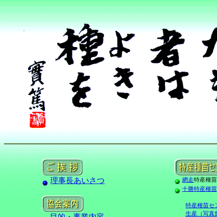
理事長あいさつ
網走
特産種苗
十勝特産種苗
特産種苗セ
生産（写真
目的・事業内容