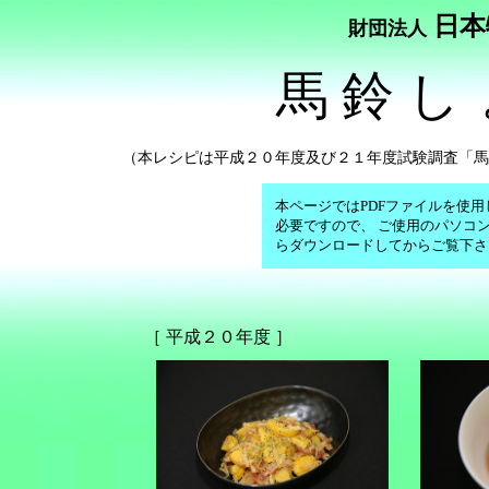
日本
財団法人
馬 鈴 し 
（本レシピは平成２０年度及び２１年度試験調査「馬
本ページではPDFファイルを使用して
必要ですので、 ご使用のパソコ
らダウンロードしてからご覧下さ
［ 平成２０年度 ］